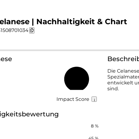
elanese | Nachhaltigkeit & Chart
1508701034
nese
Beschrei
Die Celanese
Spezialmater
41 %
entwickelt un
sind.
Impact Score
igkeitsbewertung
8 %
45 %