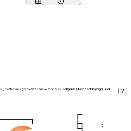
b („mittelmäßig“), Werte von 67 bis 99 in Hellgrün („fast nachhaltig“) und