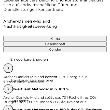
Lebensmittelverarbeitung und Rohstoffhandel, das
sich auf landwirtschaftliche Güter und
Dienstleistungen konzentriert.
Archer-Daniels-Midland
Nachhaltigkeitsbewertung
Klima
Gesellschaft
Gender
Erneuerbare Energien
Archer-Daniels-Midland bezieht 1,2 % Energie aus
Treibhausgas-Emissionen
erneuerbaren Energien.
Grenzwert laut Methode: min. 100 %
Archer-Daniels-Midland stößt das 73,1-Fache ihres CO₂-
Lieferkette
Budgets von 199 271 Tonnen CO₂-Äquivalent aus.
Grenzwert laut Methode: max. 100 % des CO₂-Budgets