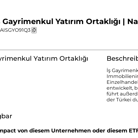
ş Gayrimenkul Yatırım Ortaklığı | N
AISGYO91Q3
yrimenkul Yatırım Ortaklığı
Beschreib
İş Gayrimenku
Immobilienin
Einzelhandel
entwickelt, 
führt außerd
der Türkei d
gbar
r Impact von diesem Unternehmen oder diesem ET