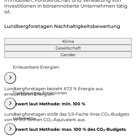
Immobilien, Forstwirtschaft und Verwaltung von
Investitionen in börsennotierte Unternehmen tätig
ist.
Lundbergforetagen Nachhaltigkeitsbewertung
Klima
Gesellschaft
Gender
Erneuerbare Energien
Lundbergforetagen bezieht 67,3 % Energie aus
Treibhausgas-Emissionen
erneuerbaren Energien.
Grenzwert laut Methode: min. 100 %
Lundbergforetagen stößt das 5,9-Fache ihres CO₂-Budgets
Lieferkette
von 19 913 Tonnen CO₂-Äquivalent aus.
Grenzwert laut Methode: max. 100 % des CO₂-Budgets