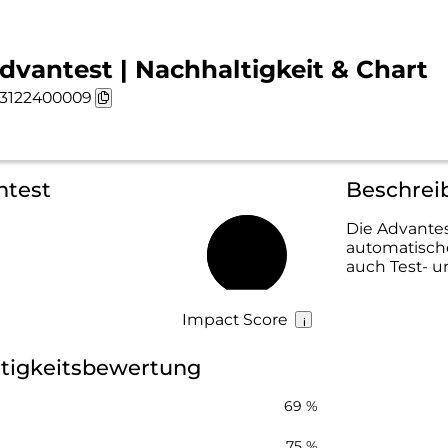
dvantest | Nachhaltigkeit & Chart
3122400009
ntest
Beschrei
Die Advantes
automatische
58 %
auch Test- 
Impact Score
tigkeitsbewertung
69 %
75 %