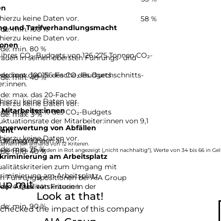
en
hierzu keine Daten vor.
58 %
ng und Tarifverhandlungsmacht
de: min. 100 %
hierzu keine Daten vor.
ionen
e
de: min. 80 %
 ihres CO₂-Budgets von 126 275 Tonnen CO₂-
rauen in seinen obersten Führungs- und
de: max. 100 % des CO₂-Budgets
erdient das 156-Fache des Durchschnitts-
de: min. 40 %
r:innen.
de: max. das 20-Fache
hierzu keine Daten vor.
hierzu keine Daten vor.
 Mitarbeiter:innen
de: max. 100 % des CO₂-Budgets
de: max. 3 %
uktuationsrate der Mitarbeiter:innen von 9,1
erverwertung von Abfällen
ent
hierzu keine Daten vor.
de: max. 10 %
 % Managerinnen an.
ternehmen anhand von 12 Kriteren.
de: min. 75 %
de: min. 40 %
e von 0 bis 33 werden in Rot angezeigt („nicht nachhaltig“), Werte von 34 bis 66 in Gel
kriminierung am Arbeitsplatz
.
Qualitätskriterien zum Umgang mit
riminierung am Arbeitsplatz.
 in Führungspositionen bei AIA Group
p mit ...
e: 4 Qualitätskriterien
dem Anteil von Frauen in der
Look at that!
de: min. 90 %
 checked the impact of this company