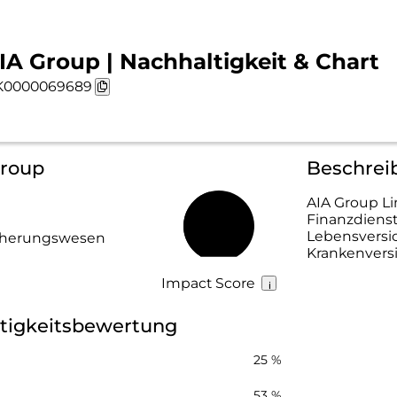
IA Group | Nachhaltigkeit & Chart
K0000069689
Group
Beschrei
AIA Group Li
Finanzdienst
45 %
Lebensversic
icherungswesen
Krankenversi
Impact Score
tigkeitsbewertung
25 %
53 %