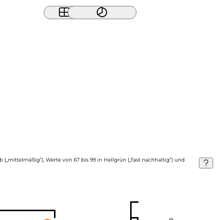
b („mittelmäßig“), Werte von 67 bis 99 in Hellgrün („fast nachhaltig“) und