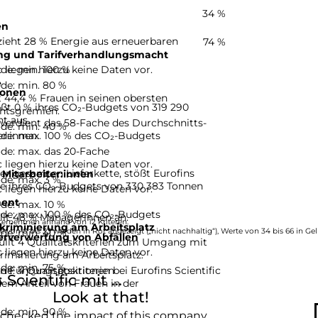
34 %
en
ezieht 28 % Energie aus erneuerbaren
74 %
ng und Tarifverhandlungsmacht
de: min. 100 %
c liegen hierzu keine Daten vor.
e
de: min. 80 %
ionen
t 44,4 % Frauen in seinen obersten
tößt 0 % ihres CO₂-Budgets von 319 290
htsgremien.
t aus.
 verdient das 58-Fache des Durchschnitts-
de: min. 40 %
de: max. 100 % des CO₂-Budgets
r:innen.
de: max. das 20-Fache
c liegen hierzu keine Daten vor.
r gesamten Lieferkette, stößt Eurofins
 Mitarbeiter:innen
de: max. 3 %
che ihres CO₂-Budgets von 330 383 Tonnen
c liegen hierzu keine Daten vor.
ent
de: max. 10 %
de: max. 100 % des CO₂-Budgets
tellt 48 % Managerinnen an.
ternehmen anhand von 12 Kriteren.
kriminierung am Arbeitsplatz
de: min. 40 %
e von 0 bis 33 werden in Rot angezeigt („nicht nachhaltig“), Werte von 34 bis 66 in Gel
erverwertung von Abfällen
.
rfüllt 4 Qualitätskriterien zum Umgang mit
c liegen hierzu keine Daten vor.
riminierung am Arbeitsplatz.
de: min. 75 %
e: 4 Qualitätskriterien
in Führungspositionen bei Eurofins Scientific
Scientific mit ...
dem Anteil von Frauen in der
Look at that!
de: min. 90 %
 checked the impact of this company