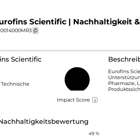
urofins Scientific | Nachhaltigkeit 
R0014000MR3
ins Scientific
Beschreib
Eurofins Scie
Unterstützu
52 %
Pharmazie, 
& Technische
Produktssic
Impact Score
c Nachhaltigkeitsbewertung
49 %