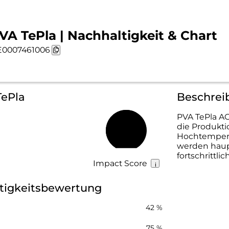
VA TePla | Nachhaltigkeit & Chart
0007461006
TePla
Beschrei
PVA TePla AG
die Produkti
60 %
Hochtempera
werden haupt
fortschrittli
Impact Score
tigkeitsbewertung
42 %
75 %