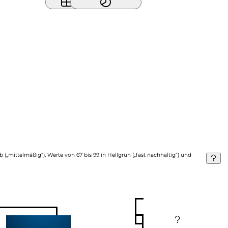
b („mittelmäßig“), Werte von 67 bis 99 in Hellgrün („fast nachhaltig“) und