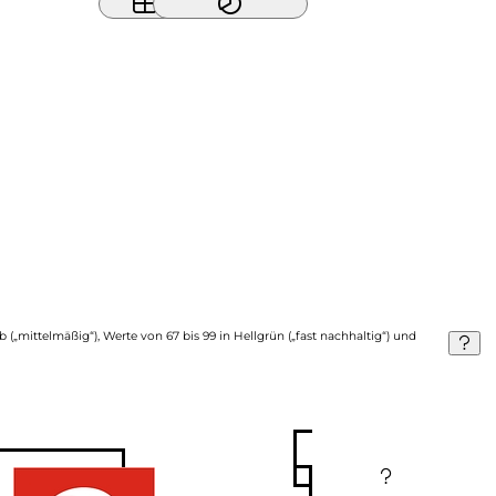
b („mittelmäßig“), Werte von 67 bis 99 in Hellgrün („fast nachhaltig“) und