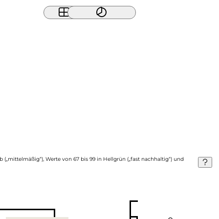
b („mittelmäßig“), Werte von 67 bis 99 in Hellgrün („fast nachhaltig“) und