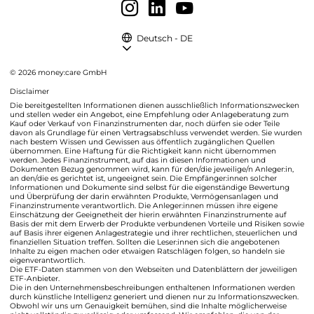
Deutsch - DE
© 2026 money:care GmbH
Disclaimer
Die bereitgestellten Informationen dienen ausschließlich Informationszwecken
und stellen weder ein Angebot, eine Empfehlung oder Anlageberatung zum
Kauf oder Verkauf von Finanzinstrumenten dar, noch dürfen sie oder Teile
davon als Grundlage für einen Vertragsabschluss verwendet werden. Sie wurden
nach bestem Wissen und Gewissen aus öffentlich zugänglichen Quellen
übernommen. Eine Haftung für die Richtigkeit kann nicht übernommen
werden. Jedes Finanzinstrument, auf das in diesen Informationen und
Dokumenten Bezug genommen wird, kann für den/die jeweilige/n Anleger:in,
an den/die es gerichtet ist, ungeeignet sein. Die Empfänger:innen solcher
Informationen und Dokumente sind selbst für die eigenständige Bewertung
und Überprüfung der darin erwähnten Produkte, Vermögensanlagen und
Finanzinstrumente verantwortlich. Die Anleger:innen müssen ihre eigene
Einschätzung der Geeignetheit der hierin erwähnten Finanzinstrumente auf
Basis der mit dem Erwerb der Produkte verbundenen Vorteile und Risiken sowie
auf Basis ihrer eigenen Anlagestrategie und ihrer rechtlichen, steuerlichen und
finanziellen Situation treffen. Sollten die Leser:innen sich die angebotenen
Inhalte zu eigen machen oder etwaigen Ratschlägen folgen, so handeln sie
eigenverantwortlich.
Die ETF-Daten stammen von den Webseiten und Datenblättern der jeweiligen
ETF-Anbieter.
Die in den Unternehmensbeschreibungen enthaltenen Informationen werden
durch künstliche Intelligenz generiert und dienen nur zu Informationszwecken.
Obwohl wir uns um Genauigkeit bemühen, sind die Inhalte möglicherweise