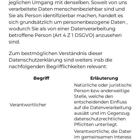
jeglichen Umgang mit denselben. Soweit von uns
verarbeitete Daten menschenbeziehbar sind und
Sie als Person identifizierbar machen, handelt es
sich grundsätzlich um personenbezogene Daten ,
wodurch Sie als von einer Datenverarbeitung
betroffene Person (Art 4 Z 1 DSGVO) anzusehen
sind.
Zum bestmöglichen Verständnis dieser
Datenschutzerklärung sind weiters insb die
nachfolgenden Begrifflichkeiten relevant:
Begriff
Erläuterung
B
Natürliche oder juristische
Person bzw anderweitige
Stelle, welche den
Ar
entscheidenden Einfluss
Verantwortlicher
D
auf die Datenverarbeitung
2
ausübt und im Gegenzug
datenschutzrechtlichen
Pflichten unterliegt.
Verantwortliche, die Daten
im gemeinsamen Interesse