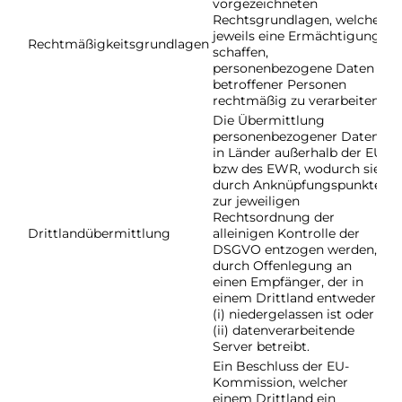
vorgezeichneten
Rechtsgrundlagen, welche
jeweils eine Ermächtigung
Ar
Rechtmäßigkeitsgrundlagen
schaffen,
D
personenbezogene Daten
betroffener Personen
rechtmäßig zu verarbeiten.
Die Übermittlung
personenbezogener Daten
in Länder außerhalb der EU
bzw des EWR, wodurch sie
durch Anknüpfungspunkte
zur jeweiligen
Rechtsordnung der
Ka
Drittlandübermittlung
alleinigen Kontrolle der
D
DSGVO entzogen werden,
durch Offenlegung an
einen Empfänger, der in
einem Drittland entweder
(i) niedergelassen ist oder
(ii) datenverarbeitende
Server betreibt.
Ein Beschluss der EU-
Kommission, welcher
einem Drittland ein