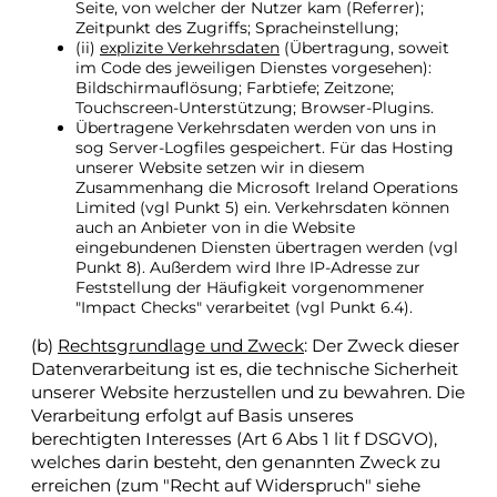
Seite, von welcher der Nutzer kam (Referrer);
Zeitpunkt des Zugriffs; Spracheinstellung;
(ii)
explizite Verkehrsdaten
(Übertragung, soweit
im Code des jeweiligen Dienstes vorgesehen):
Bildschirmauflösung; Farbtiefe; Zeitzone;
Touchscreen-Unterstützung; Browser-Plugins.
Übertragene Verkehrsdaten werden von uns in
sog Server-Logfiles gespeichert. Für das Hosting
unserer Website setzen wir in diesem
Zusammenhang die Microsoft Ireland Operations
Limited (vgl Punkt 5) ein. Verkehrsdaten können
auch an Anbieter von in die Website
eingebundenen Diensten übertragen werden (vgl
Punkt 8). Außerdem wird Ihre IP-Adresse zur
Feststellung der Häufigkeit vorgenommener
"Impact Checks" verarbeitet (vgl Punkt 6.4).
(b)
Rechtsgrundlage und Zweck
: Der Zweck dieser
Datenverarbeitung ist es, die technische Sicherheit
unserer Website herzustellen und zu bewahren. Die
Verarbeitung erfolgt auf Basis unseres
berechtigten Interesses (Art 6 Abs 1 lit f DSGVO),
welches darin besteht, den genannten Zweck zu
erreichen (zum "Recht auf Widerspruch" siehe