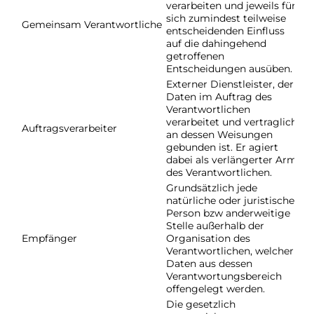
verarbeiten und jeweils für
sich zumindest teilweise
Gemeinsam Verantwortliche
A
entscheidenden Einfluss
auf die dahingehend
getroffenen
Entscheidungen ausüben.
Externer Dienstleister, der
Daten im Auftrag des
Verantwortlichen
Ar
verarbeitet und vertraglich
Auftragsverarbeiter
D
an dessen Weisungen
2
gebunden ist. Er agiert
dabei als verlängerter Arm
des Verantwortlichen.
Grundsätzlich jede
natürliche oder juristische
Person bzw anderweitige
Stelle außerhalb der
Ar
Empfänger
Organisation des
D
Verantwortlichen, welcher
Daten aus dessen
Verantwortungsbereich
offengelegt werden.
Die gesetzlich