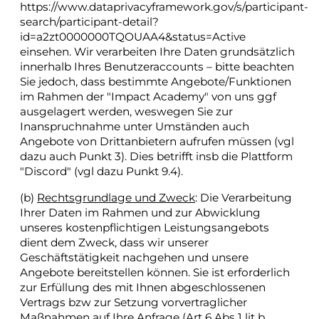
https://www.dataprivacyframework.gov/s/participant-
search/participant-detail?
id=a2zt0000000TQOUAA4&status=Active
einsehen. Wir verarbeiten Ihre Daten grundsätzlich
innerhalb Ihres Benutzeraccounts – bitte beachten
Sie jedoch, dass bestimmte Angebote/Funktionen
im Rahmen der "Impact Academy" von uns ggf
ausgelagert werden, weswegen Sie zur
Inanspruchnahme unter Umständen auch
Angebote von Drittanbietern aufrufen müssen (vgl
dazu auch Punkt 3). Dies betrifft insb die Plattform
"Discord" (vgl dazu Punkt 9.4).
(b)
Rechtsgrundlage und Zweck
: Die Verarbeitung
Ihrer Daten im Rahmen und zur Abwicklung
unseres kostenpflichtigen Leistungsangebots
dient dem Zweck, dass wir unserer
Geschäftstätigkeit nachgehen und unsere
Angebote bereitstellen können. Sie ist erforderlich
zur Erfüllung des mit Ihnen abgeschlossenen
Vertrags bzw zur Setzung vorvertraglicher
Maßnahmen auf Ihre Anfrage (Art 6 Abs 1 lit b