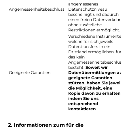
angemessenes
A
Angemessenheitsbeschluss
Datenschutzniveau
D
bescheinigt und dadurch
einen freien Datenverkehr
ohne zusätzliche
Restriktionen ermöglicht.
Verschiedene Instrumente,
welche für sich jeweils
Datentransfers in ein
Drittland ermöglichen, für
das kein
Angemessenheitsbeschluss
besteht.
Soweit wir
A
Geeignete Garantien
Datenübermittlungen auf
D
geeignete Garantien
stützen, haben Sie jeweils
die Möglichkeit, eine
Kopie davon zu erhalten,
indem Sie uns
entsprechend
kontaktieren
2. Informationen zum für die